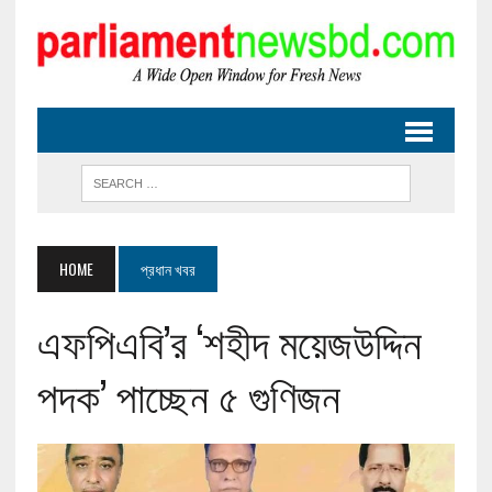
HOME
প্রধান খবর
এফপিএবি’র ‘শহীদ ময়েজউদ্দিন
পদক’ পাচ্ছেন ৫ গুণিজন