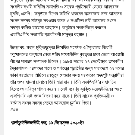
সংসদীয় স্থায়ী কমিটির সভাপতি ও সাবেক প্রতিমন্ত্রী মেহের আফরোজ
চুমকি, এমপি। অনুষ্ঠানে বিশেষ অতিথি থাকবেন কক্সবাজার সদর আসনের
সংসদ সদস্য সাইমুম সরওয়ার কমল ও সংরক্ষিত নারী আসনের সংসদ
সদস্য কানিজ ফাতেমা আহমেদ। অনুষ্ঠানে সভাপতিত্ব করবেন
এফপিএবি’র সভাপতি প্রকৌশলী মাসুদুর রহমান।
উল্লেখ্য, মহান মুক্তিযুদ্ধের নিবেদিত সংগঠক ও স্বৈরাচার বিরোধী
আন্দোলনের অন্যতম নেতা শহীদ ময়েজউদ্দিন বৃহত্তর ঢাকা জেলা আওয়ামী
লীগের সাধারণ সম্পাদক ছিলেন। ১৯৮৪ সালের ২৭ সেপ্টেম্বর তৎকালীন
স্বৈরশাসক এরশাদের পতন ও গণতন্ত্র প্রতিষ্ঠার জন্য সারাদেশে ২২ দলের
ডাকা হরতালের মিছিলে নেতৃত্ব দেওয়ার সময় সরকারের মদদপুষ্ট সন্ত্রাসীরা
তাঁর ওপর হামলা চালালে তিনি মারা যান। তিনি এফপিএবি’র মহাসচিব
হিসেবেও দায়িত্ব পালন করেন। সেই বরেণ্য ব্যক্তি ময়েজউদ্দিনের স্মরণে
এফপিএবি এই পদক বিতরণ করে থাকে। তিনি সাবেক প্রতিমন্ত্রী ও
বর্তমান সংসদ সদস্য মেহের আফরোজ চুমকির পিতা।
###
পার্লামেন্টনিউজবিডি.কম, ১৯ ডিসেম্বর ২০২০ইং