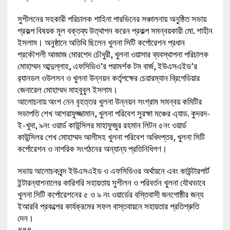
সুশীলনের সহকারী পরিচালক শাহিনা পারভিনের সঞ্চালনায় অনুষ্ঠিত সভায়
প্রকল্প বিষয়ক মূল বক্তব্য উত্থাপন করেন প্রকল্প সমন্বয়কারী মো. শাহীন
ইসলাম। অনুষ্ঠানে অতিথি ছিলেন খুলনা সিটি কর্পোরেশন প্রধান
প্রকৌশলী আজাজ মোরশেদ চৌধুরী, খুলনা ওয়াসার ব্যবস্থাপনা পরিচালক
মোহাম্মদ আব্দুল্লাহ, এফসিডিও’র পরামর্শক টম বার্জ, ইউএসএইড’র
র‌্যানডল ওউলসন ও খুলনা উন্নয়ন কর্তৃপক্ষের চেয়ারম্যান ব্রিগেডিয়ার
জেনারেল মোহাম্মদ মাহবুবুল ইসলাম।
আলোচনায় অংশ নেন বৃহত্তর খুলনা উন্নয়ন সংগ্রাম সমন্বয় কমিটির
সভাপতি শেখ আশরাফুজ্জামান, খুলনা পরিবেশ সুরক্ষা মঞ্চের এ্যাড. কুদরদ-
ই-খুদা, ৯নং ওয়ার্ড কাউন্সিলর মাহাফুজুর রহমান লিটন ৫নং ওয়ার্ড
কাউন্সিলর শেখ মোহাম্মদ আলীসহ খুলনা পরিবেশ অধিদপ্তর, খুলনা সিটি
কর্পোরেশন ও নাগরিক সংগঠনের অন্যান্য প্রতিনিধিগণ।
সভায় আলোচকবৃন্দ ইউএসএইড ও এফসিডিওর অর্থায়নে এবং কাউন্টারপার্ট
ইন্টারন্যাশনালের কারিগরি সহায়তায় সুশীলন ও পরিবর্তন খুলনা যৌথভাবে
খুলনা সিটি কর্পোরেশনের ৫ ও ৯ নং ওয়ার্ডের বস্তিবাসী জনগোষ্ঠীর জন্য
ইআরবি প্রকল্পের কার্যক্রমের সফল বাস্তবায়নে সহায়তার প্রতিশ্রুতি
দেন।
###