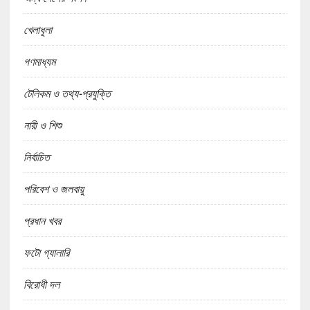
খেলাধূলা
গণমাধ্যম
টেলিকম ও তথ্য-প্রযুক্তি
নারী ও শিশু
নির্বাচিত
পরিবেশ ও জলবায়ু
প্রধান খবর
ফটো গ্যালারি
বিরোধী দল