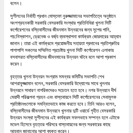
বলেন।
সুশীলনের নির্বাহী প্রধান মোস্তফা নুরুজ্জামানের সভাপতিত্বে অনুষ্ঠানে
অংশগ্রহনকারী সরকারি বেসরকারি সংস্থার প্রতিনিধিরা খুলনা সিটি
কর্পোরেশনের বস্তিবাসীদের জীবনমান উন্নয়নের জন্য সুপেয় পানি,
পয়:নিস্কাশন, ড্রেনেজ ও বর্জ্য ব্যবস্থাপনা কার্যক্রম জোরদারের আহ্বান
জানান। তারা এই কার্যক্রমে প্রয়োজনীয় সহায়তা প্রদানের প্রতিশ্রুতির
পাশাপাশি সকলের সম্মিলিত প্রচেষ্টায় খুলনা সিটি কর্পোরেশন এলাকায়
বসবাসরত বস্তিবাসীদের জীবনমানের উন্নয়ন ঘটবে বলে আশা প্রকাশ
করেন।
বৃহত্তর খুলনা উন্নয়ন সংগ্রাম সমন্বয় কমিটির সভাপতি শেখ
আশরাফুজ্জামান বলেন, সরকারি বেসরকারি উদ্যোগের সাথে খুলনার
উন্নয়নে সাধারণ নাগরিকদেরও সচেতন হতে হবে। নগর উন্নয়নে দীর্ঘ
মেয়াদী পরিকল্পনা গ্রহন এবং বাস্তবায়নে সিটি কর্পোরেশনের সেবামূলক
প্রতিষ্ঠানগুলোকে সমন্বিতভাবে কাজ করতে হবে। তিনি আরও বলেন,
বস্তিবাসীদের জীবনমান উন্নয়নে খুলনার দুটি ওয়ার্ডে গৃহীত বেসরকারি
উন্নয়ন সংস্থা সুশীলনের এই কার্যক্রম সফলভাবে সম্পন্ন হলে এটাকে
মডেল হিসেবে বৃহত্তর পরিসরে বাস্তবায়নের জন্য সরকারের কাছে
আহ্বান জানানোর আশা ব্যক্ত করেন।