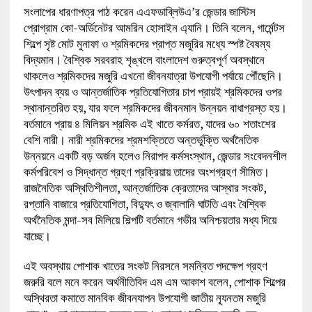
সংলাপের ধারণাপত্র পাঠ করেন এএফডাব্লিউএ’র জেন্ডার জাস্টিস
প্রোগ্রাম কো-অর্ডিনেটর আমরিন হোসাইন এ্যানি। তিনি বলেন, গার্মেন্টস
শিল্পে সৃষ্ট মোট মুনাফা ও শ্রমিকদের প্রাপ্ত মজুরির মধ্যে স্পষ্ট বৈষম্য
বিদ্যমান। বৈশ্বিক সরবরাহ শৃঙ্খলে বাংলাদেশ গুরুত্বপূর্ণ অবস্থানে
থাকলেও শ্রমিকদের মজুরি এখনো জীবনযাত্রা উপযোগী পর্যায়ে পৌঁছেনি।
উৎপাদন ব্যয় ও আন্তর্জাতিক প্রতিযোগিতার চাপ প্রায়ই শ্রমিকদের ওপর
স্থানান্তরিত হয়, যার ফলে শ্রমিকদের জীবনমান উন্নয়ন বাধাগ্রস্ত হয়।
বর্তমানে প্রায় ৪ মিলিয়ন শ্রমিক এই খাতে কর্মরত, যাদের ৬০ শতাংশের
বেশি নারী। নারী শ্রমিকদের শ্রমশক্তিতে অন্তর্ভুক্তি অর্থনৈতিক
উন্নয়নে একটি বড় অর্জন হলেও নিরাপদ কর্মসংস্থান, জেন্ডার সংবেদনশীল
কর্মপরিবেশ ও সিদ্ধান্ত গ্রহণ প্রক্রিয়ায় তাদের অংশগ্রহণ সীমিত।
রাজনৈতিক অস্থিতিশীলতা, আন্তর্জাতিক ক্রেতাদের আস্থার সংকট,
রপ্তানি বাজারে প্রতিযোগিতা, বিদ্যুৎ ও জ্বালানি ঘাটতি এবং বৈশ্বিক
অর্থনৈতিক মন্দা-সব মিলিয়ে শিল্পটি বর্তমানে গভীর অনিশ্চয়তার মধ্য দিয়ে
যাচ্ছে।
এই অবস্থায় পোশাক খাতের সংকট নিরসনে সমন্বিত পদক্ষেপ গ্রহণ
জরুরি বলে মনে করেন অর্থনীতিবিদ এম এম আকাশ বলেন, পোশাক শিল্পের
অস্থিরতা কমাতে মানবিক জীবনযাপন উপযোগী জাতীয় ন্যূনতম মজুরি