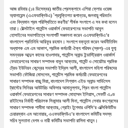
আজ রবিবার (১৪ ডিসেম্বর) জাতীয় প্রেসক্লাবে এশিয়া ফ্লোর ওয়েজ
অ্যালায়েন্স (এএফডাব্লিউএ) ‘প্রযুক্তিগত রূপান্তর, জলবায়ু পরিবর্তন
এবং বিদ্যমান শ্রম পরিস্থিতিতে করণীয়’ শীর্ষক সংলাপে এ সব কথা বলেন
তারা। টেক্সটাইল গার্মেন্টস ওয়ার্কার্স ফেডারেশনের সভাপতি আবুল
হোসাইনের সভাপতিত্বে সংলাপটি সঞ্চালনা করেন এএফডাব্লিউএ’র
বাংলাদেশ প্রতিনিধি আরিফুর রহমান। সংলাপে বক্তৃতা করেন অর্থনীতিবিদ
অধ্যাপক এম এম আকাশ, শ্রমিক কর্মচারী ঐক্য পরিষদ (স্কপ)-এর যুগ্ম
সমন্বয়ক আব্দুল কাদের হাওলাদার, গার্মেন্টস অ্যান্ড ইন্ডাস্ট্রিয়াল ওয়ার্কার্স
ফেডারেশনের সাধারণ সম্পাদক বাবুল আক্তার, গার্মেন্ট ও সোয়েটার শ্রমিক
ট্রেড ইউনিয়ন কেন্দ্রের সভাপতি ইদ্রিস আলী, বাংলাদেশ মহিলা পরিষদের
সভাপতি ফৌজিয়া মোসলেম, গার্মেন্টস শ্রমিক কর্মচারী ফেডারেশনের
সাধারণ সম্পাদক বাচ্চু মিয়া, বাংলাদেশ লিগ্যাল এইড অ্যান্ড সার্ভিসেস
ট্রাস্টের সিনিয়র আউটরিচ অফিসার আমানুল্লাহ, গ্রিন বাংলা গার্মেন্টস
ওয়ার্কার্স ফেডারেশনের সাধারণ সম্পাদক মোহাম্মদ ইলিয়াস, সেফটি এণ্ড
রাইটসের নির্বাহী পরিচালক সিকান্দার আলী মিনা, গার্মেন্টস লেবার কংগ্রেসের
সাধারণ সম্পাদক শামীমা আক্তার, গ্রোইং টুগেদার ওপিসি’র এক্সিকিউটিভ
চেয়ারম্যান এম আনোয়ার, এএফডাব্লিউএ’র বাংলাদেশ কমিটির সদস্য
সচিব সুলতানা বেগম ও নারী কমিটির সভাপতি রাসিদা খাতুন।