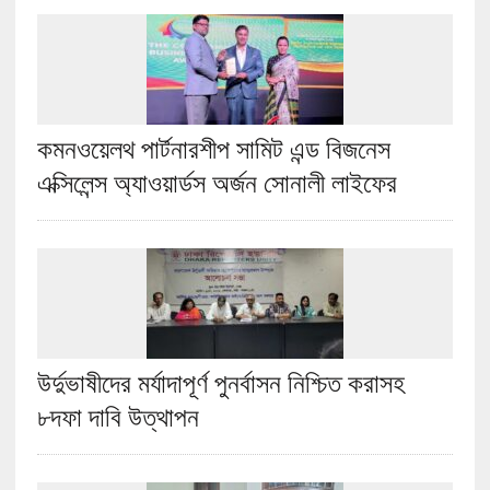
কমনওয়েলথ পার্টনারশীপ সামিট এন্ড বিজনেস
এক্সিলেন্স অ্যাওয়ার্ডস অর্জন সোনালী লাইফের
উর্দুভাষীদের মর্যাদাপূর্ণ পুনর্বাসন নিশ্চিত করাসহ
৮দফা দাবি উত্থাপন