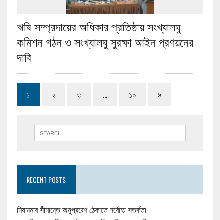
ঋষি সম্প্রদায়ের অধিকার প্রতিষ্ঠায় সংখ্যালঘু
কমিশন গঠন ও সংখ্যালঘু সুরক্ষা আইন প্রণয়নের
দাবি
১
২
৩
…
১০
»
RECENT POSTS
মিয়ানমার সীমান্তে অনুপ্রবেশ ঠেকাতে সর্বোচ্চ সতর্কতা