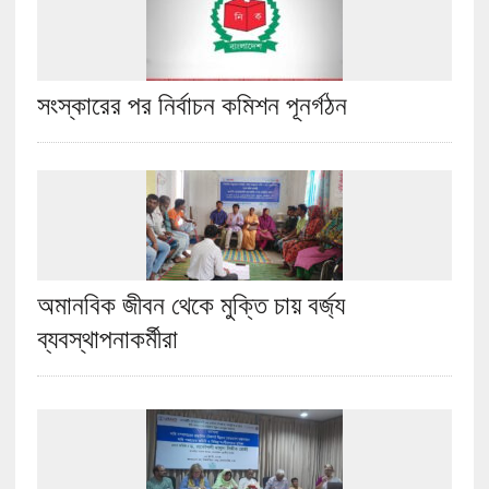
সংস্কারের পর নির্বাচন কমিশন পূনর্গঠন
অমানবিক জীবন থেকে মুক্তি চায় বর্জ্য
ব্যবস্থাপনাকর্মীরা