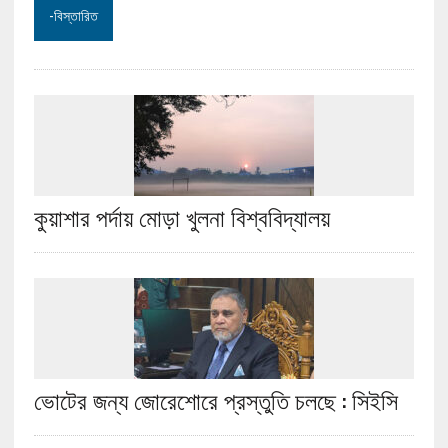
-বিস্তারিত
কুয়াশার পর্দায় মোড়া খুলনা বিশ্ববিদ্যালয়
ভোটের জন্য জোরেশোরে প্রস্তুতি চলছে : সিইসি