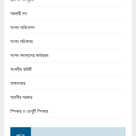
সরকারী দল
সংসদ অধিবেশন
সংসদ সচিবালয়
সংসদ সদস্যদের কার্যক্রম
সংসদীয় কমিটি
সাক্ষাৎকার
স্থানীয় সরকার
স্পিকার ও ডেপুটি স্পিকার
META