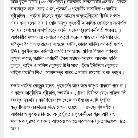
আজ বৃহস্পতিবার (১৮ সেপ্টেম্বর) রাজধানীর লালমাটিয়ায় এনজিও ফোরাম
কনফারেন্স হলে ‘সময় এখন, গৃহকর্ম ও গৃহকর্মীর সামাজিক ও রাষ্ট্রীয়
স্বীকৃতির। শ্রমিক হিসেবে গ্রাম আইনে অন্তর্ভুক্তির’ শীর্ষক সংলাপ
এসব কথা বলেন তারা। মোহাম্মদপুর গৃহকর্মী আঞ্চলিক ফোরামের সভাপতি
হুমায়ারা বেগমের সভাপতিত্বে ও ডিএসকের প্রকল্প কর্মকর্তা শংকর চন্দ্র
অধিকারীর সঞ্চালনায় সংলাপে বক্তৃতা করেন সমাজ সেবা অফিসার মো.
সাইফুল ইসলাম ও রাসেল আহমেদ সজীব, ফায়ার সার্ভিস কর্মকর্তা ফসিহ
উদ্দিন, যুব উন্নয়ন কর্মকর্তা নাসরিন আহমেদ, মহিলা বিষয়ক কর্মকর্তা
লুৎফুন নাহার, শ্রমিক-কর্মচারী ঐক্য পরিষদ-স্কপের আহসান হাবিব
বুলবুল, আইন ও সালিশ কেন্দ্রের শিল্পী সাহা, ট্রেড ইউনিয়ন কেন্দ্রের
শাহিদা পারভীন শিখা, মোহাম্মদপুর থানার এসআই মমতাজ বেগম প্রমূখ।
সভায় শ্রমিক নেতৃবৃন্দ বলেন, গৃহকর্মের কাজ আর অদৃশ্য থাকতে পারে না।
এ কাজে আনুষ্ঠানিক স্বীকৃতি, তদারকি ও শোষণ-নির্যাতন রোধে শক্তিশালী
ব্যবস্থা দরকার। কমিশনের পক্ষ থেকে এরইমধ্যে ২৮টি সুপারিশ
মন্ত্রণালয় ও সরকারের কাছে দেওয়া হয়েছে। এরমধ্যে গৃহকর্মীদের
অধিকার ও সুরক্ষার বিষয়ও অন্তর্ভুক্ত। গৃহকর্মীদের শ্রম আইন ও
সামাজিক সুরক্ষা কাঠামোর আওতায় আনতে সরকারকে দ্রুত পদক্ষেপ নিতে
হবে।