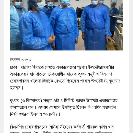
ডিসেম্বর ৩, ২০২৫
ঢাকা : খালেদা জিয়াকে দেখতে এভারকেয়ারে প্রধান উপদেষ্টারাজধানীর
এভারকেয়ার হাসপাতালে চিকিৎসাধীন সাবেক প্রধানমন্ত্রী ও বিএনপি
চেয়ারপারসন খালেদা জিয়াকে দেখতে গিয়েছেন প্রধান উপদেষ্টা ড. মুহাম্মদ
ইউনূস।
বুধবার (৩ ডিসেম্বর) সন্ধ্যা ৭টা ৭ মিনিটে প্রধান উপদেষ্টা এভারকেয়ার
হাসপাতালে যান। এসময় সেখানে উপস্থিত ছিলেন বিএনপির মহাসচিব
মির্জা ফখরুল ইসলাম আলমগীর।
বিএনপির চেয়ারপারসনের মিডিয়া উইংয়ের কর্মকর্তা শায়রুল কবির খান