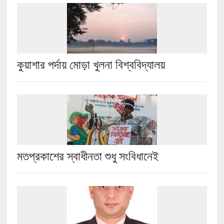
কুয়াশার পর্দায় মোড়া খুলনা বিশ্ববিদ্যালয়
মতপ্রকাশের স্বাধীনতা শুধু সংবিধানেই