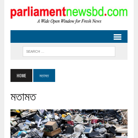
HOME
মতামত
মতামত