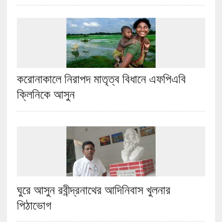
করোনাকালে নিরাপদ মাতৃত্ব বিধানে এফপিএবি
ক্লিনিকে আসুন
ঘুরে আসুন রবীন্দ্রনাথের আদিনিবাস খুলনার
পিঠাভোগ