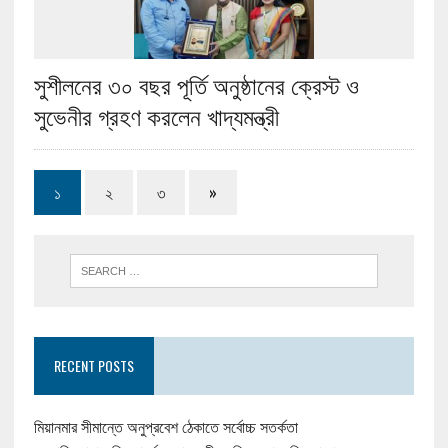
সুশীলনের ৩০ বছর পূর্তি অনুষ্ঠানের ক্রেস্ট ও
সুভেনীর গ্রহণ করলেন খাদ্যমন্ত্রী
১
২
৩
»
RECENT POSTS
মিয়ানমার সীমান্তে অনুপ্রবেশ ঠেকাতে সর্বোচ্চ সতর্কতা