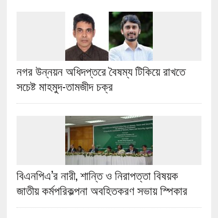
নগর উন্নয়ন অধিদপ্তরে বৈষম্য টিকিয়ে রাখতে
সচেষ্ট মাহমুদ-তামজীদ চক্র
বিএনপিএ’র নারী, শান্তি ও নিরাপত্তা বিষয়ক
জাতীয় কর্মপরিকল্পনা অবহিতকরণ সভায় স্পিকার