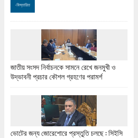
-বিস্তারিত
জাতীয় সংসদ নির্বাচনকে সামনে রেখে জনমুখী ও
উদ্ভাবনী প্রচার কৌশল গ্রহণের পরামর্শ
ভোটের জন্য জোরেশোরে প্রস্তুতি চলছে : সিইসি