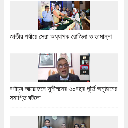
জাতীয় পর্যায়ে সেরা অধ্যাপক রোজিনা ও তামান্না
বর্ণাঢ্য আয়োজনে সুশীলনের ৩০বছর পূর্তি অনুষ্ঠানের
সমাপ্তি ঘটলো