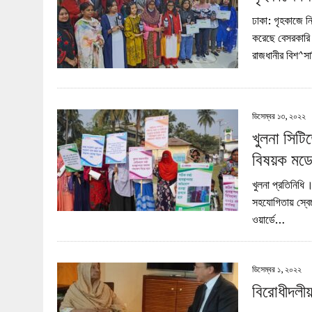
ডিসেম্বর ১৪, ২০২৫
|
প্রযুক্তি, জলবায়ু ও শ্রম খাতের সমন্বিত রোডম্যাপ জরুরি : এশিয়া 
ঢাকা: গৃহকাজে ন
জুলাই ৫, ২০২৬
|
মিয়ানমার সীমান্তে অনুপ্রবেশ ঠেকাতে সর্বোচ্চ সতর্কতা
করেছে বেসরকারি
রাজধানীর বিশ^স
ডিসেম্বর ১৩, ২০২২
খুলনা সিটিত
বিষয়ক মডে
খুলনা প্রতিনিধি 
সহযোগিতায় স্বেচ
ওয়ার্ডে…
ডিসেম্বর ১, ২০২২
বিরোধীদলীয় 