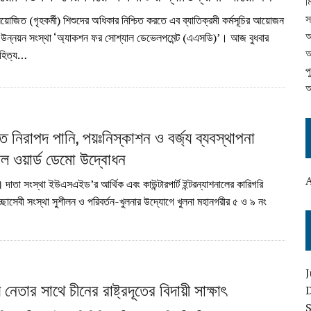
ম
ফ্লোর ওয়েজ অ্যালায়েন্স
স
িয়োজিত (গৃহকর্মী) শিশুদের অধিকার নিশ্চিত করতে এব ব্যাতিক্রমী কর্মসূচির আয়োজন
আ
 উন্নয়ন সংস্থা ‘অ্যাকশন ফর সোশ্যাল ডেভেলপমেন্ট (এএসডি)’। আজ বুধবার
অ
াহিত্য…
প
অ
ে নিরাপদ পানি, পয়ঃনিস্কাশন ও বর্জ্য ব্যবস্থাপনা
ল ওয়ার্ড ডেমো উদ্বোধন
॥ দাতা সংস্থা ইউএসএইড’র আর্থিক এবং কাউন্টারপার্ট ইন্টরন্যাশনালের কারিগরি
্ছাসেবী সংস্থা সুশীলন ও পরিবর্তন-খুলনার উদ্যোগে খুলনা মহানগরীর ৫ ও ৯ নং
J
নেতার সাথে চীনের রাষ্ট্রদূতের বিদায়ী সাক্ষাৎ