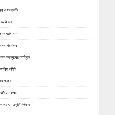
িল্প ও সংস্কৃতি
রকারী দল
ংসদ অধিবেশন
ংসদ সচিবালয়
ংসদ সদস্যদের কার্যক্রম
ংসদীয় কমিটি
াক্ষাৎকার
্থানীয় সরকার
্পিকার ও ডেপুটি স্পিকার