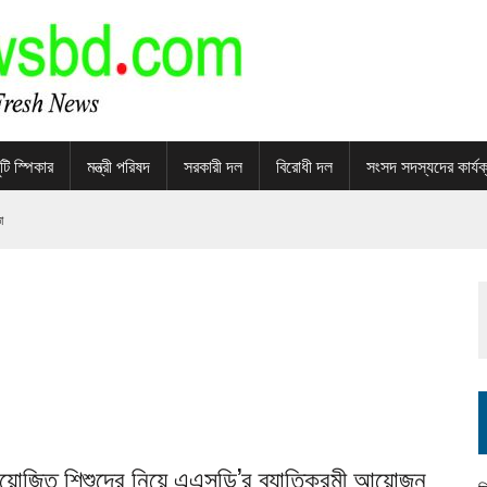
টি স্পিকার
মন্ত্রী পরিষদ
সরকারী দল
বিরোধী দল
সংসদ সদস্যদের কার্যক
া
 অনলাইন প্ল্যাটফর্ম
 রাখছে
তি চাই
িয়োজিত শিশুদের নিয়ে এএসডি’র ব্যাতিক্রমী আয়োজন
তার পুরস্কার বিতরণ