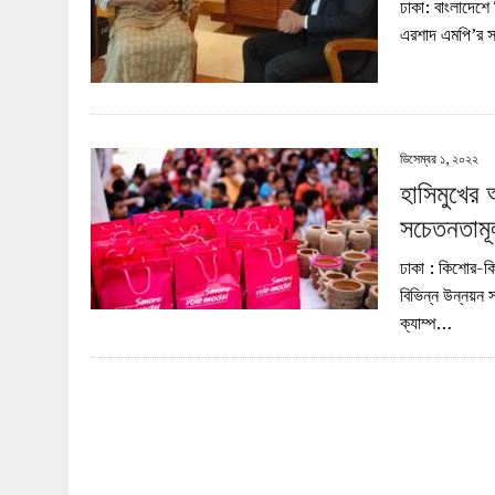
ঢাকা: বাংলাদেশে 
এরশাদ এমপি’র স
ডিসেম্বর ১, ২০২২
হাসিমুখের 
সচেতনতাম
ঢাকা : কিশোর-কি
বিভিন্ন উন্নয়ন 
ক্যাম্প…