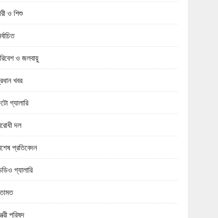
ারী ও শিশু
ির্বাচিত
রিবেশ ও জলবায়ু
্রধান খবর
টো গ্যালারি
িরোধী দল
িশেষ প্রতিবেদন
িডিও গ্যালারি
তামত
ন্ত্রী পরিষদ