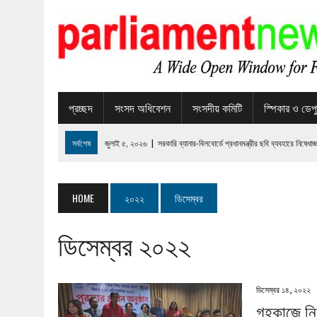
প্রচ্ছদ
সংসদ অধিবেশন
সংসদীয় কমিটি
স্পিকার ও ডেপু
সর্বশেষ
জুলাই ৫, ২০২৬
|
সরকারি ব্যানার-বিলবোর্ডে প্রধানমন্ত্রীর ছবি ব্যবহারে নিষেধাজ্ঞ
জুলাই ৫, ২০২৬
|
আমরা বলেছি সরকারি সুবিধা না নেওয়ার চেষ্টা করবো : বিরোধীদলীয় নেতা
জুলাই ৫, ২০২৬
|
অধ্যাপক আবুল কাসেম ফজলুল হক আর নেই
HOME
২০২২
ডিসেম্বর
জুলাই ৫, ২০২৬
|
পুরাতন দলিল ও জমি নিবন্ধন-সংক্রান্ত সেবা সহজ করতে চালু হয়েছে নতুন
ডিসেম্বর ২০২২
জুলাই ৫, ২০২৬
|
দেশের ৫ জেলায় বন্যা সতর্কতা
ডিসেম্বর ২৯, ২০২৫
|
এডুকো-ইএসডিও’র অধিকার প্রকল্প শিশুশ্রম বন্ধে ইতিবাচক ভূমিকা
ডিসেম্বর ১৫, ২০২৫
|
নির্বাচনী ইশতেহারে নিরাপদ পানি, স্যানিটেশন ও স্বাস্থ্যবিধি অন্তর্ভুক্
ডিসেম্বর ১৪, ২০২২
গৃহকাজে ন
ডিসেম্বর ১৫, ২০২৫
|
গুড নেইবারস বাংলাদেশ আয়োজিত ‘ন্যাশনাল ওয়ার্ডমাষ্টার’ প্রতিযোগি