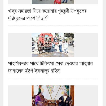
খাদ্য সহায়তা নিয়ে করোনায় গৃহবন্দী উপকূলের
দরিদ্রদের পাশে লিডার্স
সাহসিকতার সাথে চিকিৎসা সেবা দেওয়ার আহ্বান
জানালেন হুইপ ইকবালুর রহিম