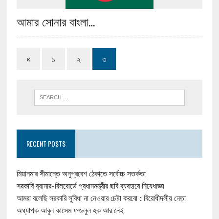
আমার সোনার বাংলা…
«
১
২
৩
RECENT POSTS
মিয়ানমার সীমান্তে অনুপ্রবেশ ঠেকাতে সর্বোচ্চ সতর্কতা
সরকারি ব্যানার-বিলবোর্ডে প্রধানমন্ত্রীর ছবি ব্যবহারে নিষেধাজ্ঞা
আমরা বলেছি সরকারি সুবিধা না নেওয়ার চেষ্টা করবো : বিরোধীদলীয় নেতা
অধ্যাপক আবুল কাসেম ফজলুল হক আর নেই