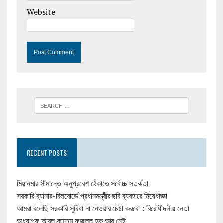
Website
RECENT POSTS
মিয়ানমার সীমান্তে অনুপ্রবেশ ঠেকাতে সর্বোচ্চ সতর্কতা
সরকারি ব্যানার-বিলবোর্ডে প্রধানমন্ত্রীর ছবি ব্যবহারে নিষেধাজ্ঞা
আমরা বলেছি সরকারি সুবিধা না নেওয়ার চেষ্টা করবো : বিরোধীদলীয় নেতা
অধ্যাপক আবুল কাসেম ফজলুল হক আর নেই