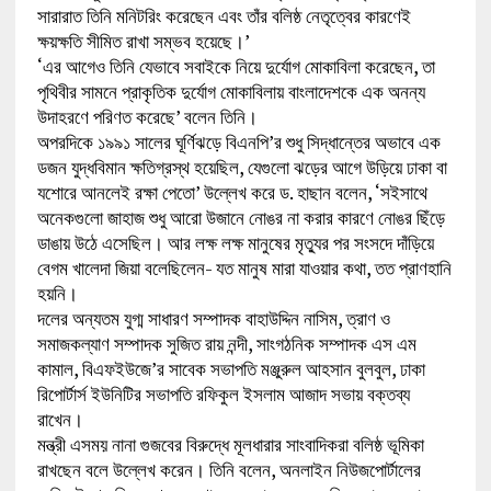
সারারাত তিনি মনিটরিং করেছেন এবং তাঁর বলিষ্ঠ নেতৃত্বের কারণেই
ক্ষয়ক্ষতি সীমিত রাখা সম্ভব হয়েছে।’
‘এর আগেও তিনি যেভাবে সবাইকে নিয়ে দুর্যোগ মোকাবিলা করেছেন, তা
পৃথিবীর সামনে প্রাকৃতিক দুর্যোগ মোকাবিলায় বাংলাদেশকে এক অনন্য
উদাহরণে পরিণত করেছে’ বলেন তিনি।
অপরদিকে ১৯৯১ সালের ঘূর্ণিঝড়ে বিএনপি’র শুধু সিদ্ধান্তের অভাবে এক
ডজন যুদ্ধবিমান ক্ষতিগ্রস্থ হয়েছিল, যেগুলো ঝড়ের আগে উড়িয়ে ঢাকা বা
যশোরে আনলেই রক্ষা পেতো’ উল্লেখ করে ড. হাছান বলেন, ‘সইসাথে
অনেকগুলো জাহাজ শুধু আরো উজানে নোঙর না করার কারণে নোঙর ছিঁড়ে
ডাঙায় উঠে এসেছিল। আর লক্ষ লক্ষ মানুষের মৃত্যুর পর সংসদে দাঁড়িয়ে
বেগম খালেদা জিয়া বলেছিলেন- যত মানুষ মারা যাওয়ার কথা, তত প্রাণহানি
হয়নি।
দলের অন্যতম যুগ্ম সাধারণ সম্পাদক বাহাউদ্দিন নাসিম, ত্রাণ ও
সমাজকল্যাণ সম্পাদক সুজিত রায় নন্দী, সাংগঠনিক সম্পাদক এস এম
কামাল, বিএফইউজে’র সাবেক সভাপতি মঞ্জুরুল আহসান বুলবুল, ঢাকা
রিপোর্টার্স ইউনিটির সভাপতি রফিকুল ইসলাম আজাদ সভায় বক্তব্য
রাখেন।
মন্ত্রী এসময় নানা গুজবের বিরুদ্ধে মূলধারার সাংবাদিকরা বলিষ্ঠ ভূমিকা
রাখছেন বলে উল্লেখ করেন। তিনি বলেন, অনলাইন নিউজপোর্টালের