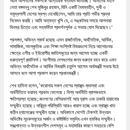
আমি আপনাদের সকলকে আন্তরিক ধন্যবাদ জানাচ্ছি। আমাদের মহান
নেতা বঙ্গবন্ধু শেখ মুজিবুর রহমান, যিনি একটি বৈষম্যহীন, সুখী ও
সমৃদ্ধশালী দেশের স্বপ্ন দেখেছিলেন, আমি তার প্রতি গভীর শ্রদ্ধা
নিবেদন করছি। আমি অত্যন্ত খুশি যে, এ সঙ্কটময় সময়ে আপনারা
বিনম্র চিত্তে এবং সহমর্মিতা প্রদর্শনপূর্বক এ সভায় যোগ দিয়েছেন।’
প্রসঙ্গত, অভিন্ন স্বার্থ রয়েছে এমন রাজনৈতিক, অর্থনৈতিক, আর্থিক,
সামাজিক, সাংস্কৃতিক এবং শিক্ষা সংশ্লিষ্ট বিষয়গুলো নিয়ে আলোচনার
ক্ষেত্রে এশীয় ও ইউরোপীয় জাতিসমূহের জন্য আসেম হচ্ছে একটি
গুরুত্বপূর্ণ প্ল্যাটফর্ম। অংশীদার দেশগুলোর জন্য গুরুত্ব বহন করে এমন
অভিন্ন অর্থনৈতিক ও আর্থিক বিষয়াদি চতুর্দশ আসেম অর্থমন্ত্রী সভায় উঠে
আসবে বলে আশা প্রকাশ করেন প্রধানমন্ত্রী।
শেখ হাসিনা বলেন, ‘করোনায় সকল দেশের স্বাস্থ্য-ব্যবস্থা এবং
অর্থনীতিতে ভয়াবহ প্রভাব ফেলেছে। বিশ্ব অর্থনীতি ব্যাপকভাবে
ক্ষতিগ্রস্ত হয়েছে; জনগণের বেশিরভাগই আয় হ্রাস এবং চাকরি হারানোর
সম্মুখীন হয়েছে। দারিদ্র্য পরিস্থিতি আরও খারাপ হচ্ছে এবং স্বাস্থ্য খাত
কঠিন চ্যালেঞ্জের সম্মুখীন হচ্ছে। অধিকাংশ দেশেই টেকসই উন্নয়ন
অভিষ্টের সূচকসমূহের অর্জন ও কষ্টার্জিত সমৃদ্ধি এখন হুমকির সম্মুখীন।
স্বল্পোন্নত ও উন্নয়নশীল দেশসমূহ এ মহামারির কারণে সবচেয়ে বেশি