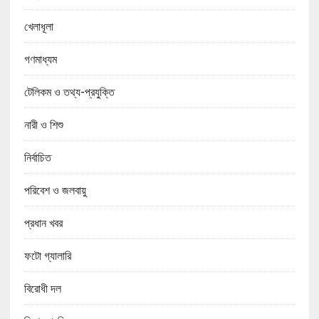
খেলাধূলা
গণমাধ্যম
টেলিকম ও তথ্য-প্রযুক্তি
নারী ও শিশু
নির্বাচিত
পরিবেশ ও জলবায়ু
প্রধান খবর
ফটো গ্যালারি
বিরোধী দল