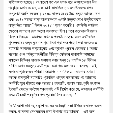
ক্ষতিগ্রস্ত হয়েছে। বাংলাদেশ গত এক দশক ধরে অব্যাহতভাবে উচ্চ
প্রবৃদ্ধি অর্জন করেছে এবং আর্থ-সামাজিক সূচকেও উল্লেখযোগ্য
অগ্রগতি অর্জন করেছে। ২০৩১ সালের মধ্যে উচ্চ-মধ্যম আয়ের দেশে
এবং ২০৪১ সালের মধ্যে বাংলাদেশকে একটি উন্নত দেশে উন্নীত করার
লক্ষ্য নিয়ে আমরা ‘‘ভিশন ২০৪১’’ গ্রহণ করেছি। এসডিজি অর্জনের
ক্ষেত্রে আমাদের দেশ ভালো অবস্থানে ছিল। তবে করোনাভাইরাসের
বিস্তার নিয়ন্ত্রণে আমাদের সর্বাত্মক প্রচেষ্টা সত্ত্বেও এবং অর্থনৈতিক
পুনরুদ্ধারের জন্য সুবিশাল প্রণোদনা প্যাকেজ গ্রহণ করা সত্ত্বেও এ
মহামারি আমাদের অগ্রযাত্রার ওপর ব্যাপক প্রভাব ফেলেছে। আমার
সরকার এখন পর্যন্ত অর্থনীতির বিভিন্ন সেক্টরের পাশাপাশি আমাদের
সমাজের বিভিন্ন খাতকে সহায়তা করার জন্য ১৪ দশমিক ১৪ বিলিয়ন
মার্কিন ডলার সমতুল্য ২১টি প্রণোদনা প্যাকেজ ঘোষণা করেছে। এই
সহায়তা প্যাকেজের পরিমাণ জিডিপির ৪ দশমিক ৩ শতাংশের সমান।
কয়েক মাসব্যাপী মহামারির প্রাথমিক ধাক্কা সামলানোর পর আমাদের
অর্থনীতি ঘুরে দাঁড়াতে শুরু করেছে। রফতানি, প্রবাস আয়, কৃষি উৎপাদন
ইত্যাদি ক্ষেত্রে সর্বশেষ প্রবণতাই এটি নির্দেশ করে যে, আমাদের অর্থনীতি
এখন টেকসই প্রবৃদ্ধির পথে পুনরায় ফিরে আসছে।’
‘আমি আশা করি যে, চতুর্দশ আসেম অর্থমন্ত্রী সভা ঈপ্সিত ফলাফল অর্জন
করবে, যা সদস্য দেশসমূহের জন্য উপকার বয়ে আনবে’— এই বলে