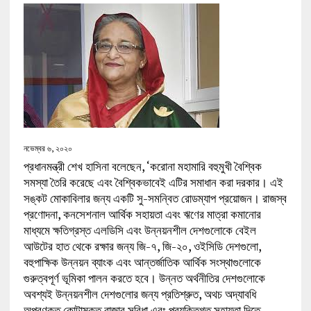
নভেম্বর ৬, ২০২০
প্রধানমন্ত্রী শেখ হাসিনা বলেছেন, ‘করোনা মহামারি বহুমুখী বৈশ্বিক
সমস্যা তৈরি করেছে এবং বৈশ্বিকভাবেই এটির সমাধান করা দরকার। এই
সঙ্কট মোকাবিলার জন্য একটি সু-সমন্বিত রোডম্যাপ প্রয়োজন। রাজস্ব
প্রণোদনা, কনসেশনাল আর্থিক সহায়তা এবং ঋণের মাত্রা কমানোর
মাধ্যমে ক্ষতিগ্রস্ত এলডিসি এবং উন্নয়নশীল দেশগুলোকে বেইল
আউটের হাত থেকে রক্ষার জন্য জি-৭, জি-২০, ওইসিডি দেশগুলো,
বহুপাক্ষিক উন্নয়ন ব্যাংক এবং আন্তর্জাতিক আর্থিক সংস্থাগুলোকে
গুরুত্বপূর্ণ ভূমিকা পালন করতে হবে। উন্নত অর্থনীতির দেশগুলোকে
অবশ্যই উন্নয়নশীল দেশগুলোর জন্য প্রতিশ্রুত, অথচ অদ্যাবধি
অপূরণকৃত কোটামুক্ত বাজার সুবিধা এবং প্রযুক্তিগত সহায়তা দিতে