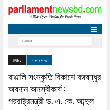
HOME
সংসদ সচিবালয়
বাঙালি সংস্কৃতি বিকাশে বঙ্গবন্ধুর
অবদান অনস্বীকার্য :
পররাষ্ট্রমন্ত্রী ড. এ. কে. আব্দুল