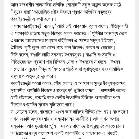
আজ রাজধানীর লালমাটিয়া হাউজিং সোসাইটি স্কুল অ্যান্ড কলেজ মাঠে
‘‘সুরের ধারা’’ আয়োজিত পৌষ উৎসবে প্রধান অতিথির বক্তব্যে
পররাষ্ট্রমন্ত্রী এ কথা বলেন।
এসময় পররাষ্ট্রমন্ত্রী বলেন, ‘আমি চাই আবহমান গ্রাম বাংলার ঐতিহ্যবাহী
এ সংস্কৃতি ছড়িয়ে পড়ুক বিশ্বের সকল প্রান্তে।’ পৃথিবীর অন্যান্য দেশে
এধরনের আয়োজনের মাধ্যমে বর্হিবিশ্বে এ দেশের সমৃদ্ধ ইতিহাস,
ঐতিহ্য, কৃষ্টি তুলে ধরা যেতে পারে বলে উল্লেখ করেন ড. মোমেন।
তিনি বলেন, বাঙালি জাতি সবসময় উৎসবমুখর। বাঙালি সংস্কৃতি ও
ঐতিহ্যের রূপ প্রকাশ পায় বিভিন্ন মেলা ও উৎসবের মাধ্যমে। উৎসব
এদেশের মানুষের ঐক্য ও মিলনের প্রতীক যা ভ্রাতৃত্ববোধ ও সামাজিক
বন্ধনকে অত্যন্ত দৃঢ় করে।
পররাষ্ট্রমন্ত্রী আরো বলেন, পৌষ মেলার এ আয়োজন ক্ষুদ্র উদ্যোক্তাদের
সৃজনশীল অর্থনীতি বিকাশেও গুরুত্বপূর্ণ ভূমিকা রাখবে । পাশাপাশি তাদের
তৈরি তাঁতবস্ত্র, হস্তশিল্পসহ দেশীয় উৎপাদিত বিভিন্ন অপ্রচলিত পণ্য
বিদেশে রপ্তানির সুযোগ সৃষ্টি হতে পারে।
ড. মোমেন বলেন, বাংলাদেশ এখন আর দারিদ্র্য পীড়িত দেশ নয়। বাংলাদেশ
এখন একটি অগ্রসরমান ও সম্ভাবনাময় অর্থনীতি। এটা এখন অপার
সম্ভাবনা আর সুযোগের ভূমি। সরকার বাংলাদেশকে ব্র্যান্ডিং করতে চায়।
বিনিয়োগের জন্য বাংলাদেশ একটি আকর্ষনীয় ও লাভজনক এ বিষয়টি