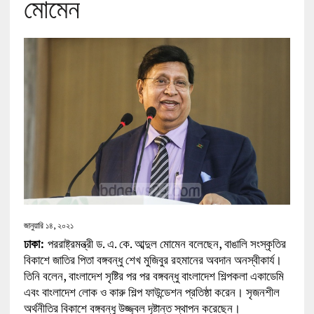
মোমেন
জানুয়ারি ১৪, ২০২১
ঢাকা:
পররাষ্ট্রমন্ত্রী ড. এ. কে. আব্দুল মোমেন বলেছেন, বাঙালি সংস্কৃতির
বিকাশে জাতির পিতা বঙ্গবন্ধু শেখ মুজিবুর রহমানের অবদান অনস্বীকার্য।
তিনি বলেন, বাংলাদেশ সৃষ্টির পর পর বঙ্গবন্ধু বাংলাদেশ শিল্পকলা একাডেমি
এবং বাংলাদেশ লোক ও কারু শিল্প ফাউন্ডেশন প্রতিষ্ঠা করেন। সৃজনশীল
অর্থনীতির বিকাশে বঙ্গবন্ধু উজ্জ্বল দৃষ্টান্ত স্থাপন করেছেন।