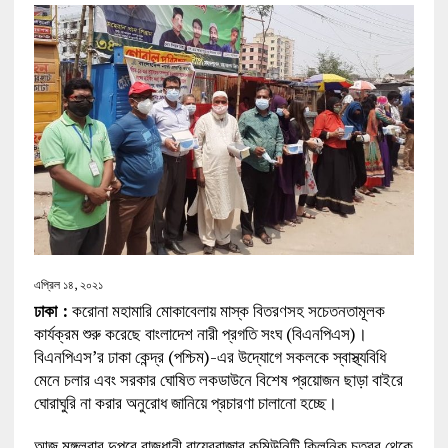
এপ্রিল ১৪, ২০২১
ঢাকা :
করোনা মহামারি মোকাবেলায় মাস্ক বিতরণসহ সচেতনতামূলক
কার্যক্রম শুরু করেছে বাংলাদেশ নারী প্রগতি সংঘ (বিএনপিএস)।
বিএনপিএস’র ঢাকা কেন্দ্র (পশ্চিম)-এর উদ্যোগে সকলকে স্বাস্থ্যবিধি
মেনে চলার এবং সরকার ঘোষিত লকডাউনে বিশেষ প্রয়োজন ছাড়া বাইরে
ঘোরাঘুরি না করার অনুরোধ জানিয়ে প্রচারণা চালানো হচ্ছে।
আজ মঙ্গলবার দুপুরে রাজধানী রায়েরবাজার কমিউনিটি ক্লিনিক চত্বর থেকে