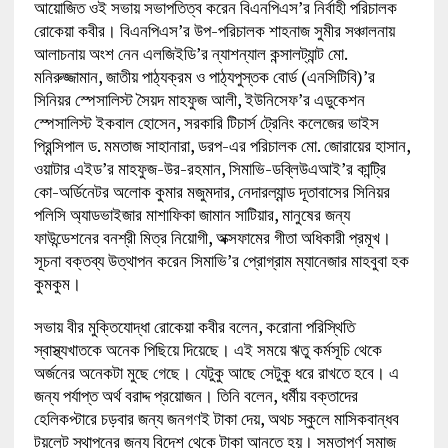
আয়োজিত ওই সভায় সভাপতিত্ব করেন বিএনপিএস’র নির্বাহী পরিচালক
রোকেয়া কবীর। বিএনপিএস’র উপ-পরিচালক শাহনাজ সুমীর সঞ্চালনায়
আলাচনায় অংশ নেন এলজিইডি’র ন্যাশন্যাল কন্সালট্যান্ট মো.
মনিরুজ্জামান, জাতীয় পাঠ্যক্রম ও পাঠ্যপুস্তক বোর্ড (এনসিটিবি)’র
সিনিয়র স্পেসালিস্ট সৈয়দ মাহফুজ আলী, ইউনিসেফ’র এডুকেশন
স্পেসালিস্ট ইকবাল হোসেন, সরকারি টিচার্স ট্রেনিং কলেজের ভাইস
প্রিন্সিপাল ড. মমতাজ সাহানারা, ডরপ-এর পরিচালক মো. জোরায়ের হাসান,
ওয়াটার এইড’র মাহফুজ-উর-রহমান, সিমাভি-ডব্লিউএআই’র কান্ট্রি
কো-অর্ডিনেটর অলোক কুমার মজুমদার, নেদারল্যান্ড দূতাবাসের সিনিয়র
পলিসি অ্যাডভাইজার মাশাফিকা জামান সাটিয়ার, মানুষের জন্য
ফাউন্ডেশনের বনশ্রী মিত্র নিয়োগী, অক্সফামের গীতা অধিকারী প্রমূখ।
সূচনা বক্তব্য উত্থাপন করেন সিমাভি’র প্রোগ্রাম ম্যানেজার মাহবুবা হক
কুমকুম।
সভায় বীর মুক্তিযোদ্ধা রোকেয়া কবীর বলেন, করোনা পরিস্থিতি
স্বাস্থ্যখাতকে অনেক পিছিয়ে দিয়েছে। এই সময়ে ঋতু কর্মসূচি থেকে
অর্জনের অনেকটা মুছে গেছে। যেটুকু আছে সেটুকু ধরে রাখতে হবে। এ
জন্য পর্যাপ্ত অর্থ বরাদ্দ প্রয়োজন। তিনি বলেন, ধর্মীয় বক্তাদের
হেলিকপ্টারে চড়বার জন্য জনগণই টাকা দেয়, অথচ স্কুলে মাসিকবান্ধব
টয়লেট স্থাপনের জন্য বিদেশ থেকে টাকা আনতে হয়। সমতাপূর্ণ সমাজ