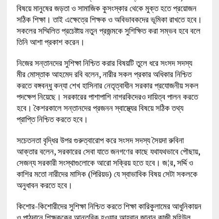
বিষয়ে মানুষের জড়তা ও সামাজিক কুসংস্কার থেকে মুক্ত হতে প্রয়োজন
সঠিক শিক্ষা। তাই এক্ষেত্রে শিক্ষক ও অবিভাবকদের ভূমিকা রাখতে হবে।
সকলের সম্মিলিত প্রচেষ্টায় নতুন প্রজন্মকে সুশিক্ষিত করা সম্ভব হবে বলে
তিনি আশা প্রকাশ করেন।
নিজের সন্তানদের সুশিক্ষা নিশ্চিত করার বিষয়টি তুলে ধরে সংসদ সদস্য
মীর মোস্তাক আহমেদ রবি বলেন, নারীর সকল প্রকার অধিকার নিশ্চিত
করতে বঙ্গবন্ধু কন্যা শেখ হাসিনার নেতৃত্বাধীন সরকার প্রযোজনীয় সকল
পদক্ষেপ নিয়েছে। সরকারের পাশাপাশি নাগরকিদেরও দায়িত্ব পালন করতে
হবে। কৈশরকালে সন্তানদের প্রজনন স্বাস্থ্যের বিষয়ে সঠিক তথ্য
প্রাপ্তি নিশ্চিত করতে হবে।
সচেতনতা বৃদ্ধির উপর গুরুত্বারোপ করে সংসদ সদস্য সৈয়দা রুবিনা
আক্তার বলেন, সরকারের সেবা যাতে জনগণের কাছে যথাযথভাবে পৌছায়,
সেজন্য সরকারী সংস্থাগুলোকে আরো সক্রিয় হতে হবে। জ¦র, সর্দ্দি ও
কাশির মতো নারীদের মাসিক (পিরিয়ড) যে স্বাভাবিক বিষয় সেটা সকলকে
অনুধাবন করতে হবে।
কিশোর-কিশোরীদের সুশিক্ষা নিশ্চিত করতে শিক্ষা কারিকুলামের আধুনিকায়ন
ও পাঠদানে শিক্ষককের আন্তরিক হওয়ার আহ্বান জানান কাজী মহিউল