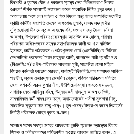
কিশোরী ও যুবদের যৌন ও প্রজনন স্বাস্থ্য সেবা নিশ্চিতকরণে শিক্ষার
গুরুত্ব’ শীর্ষক সংলাপটি সঞ্চালনা করেন সাংবাদিক নিখিল চন্দ্র ভদ্র।
আলোচনায় অংশ নেন মহিলা ও শিশু বিষয়ক মন্ত্রণালয় সম্পর্কিত সংসদীয়
স্থায়ী কমিটির সভাপতি মেহের আফরোজ চুমকি, সংসদ সদস্য বীর
মুক্তিযোদ্ধা মীর মোস্তাক আহমেদ রবি, সংসদ সদস্য সৈয়দা রুবিনা
আক্তার, উপজেলা পরিষদ চেয়ারম্যান আতাউল হক দোলন, পরিবার
পরিকল্পনা অধিদপ্তরের সাবেক মহাপরিচালক কাজী আ খ ম মহিউল
ইসলাম, জাতীয় পাঠ্যক্রম ও পাঠ্যপুস্তক বোর্ড (এনসিটিবি)’র সিনিয়র
স্পেসালিস্ট প্রফেসর সৈয়দ মাহফুজ আলী, বাংলাদেশ নারী প্রগতি সংঘ
(বিএনপিএস)’র উপ-পরিচালক শাহনাজ সুমী, সাতক্ষীরা জেলা মহিলা
বিষয়ক কর্মকর্তা ফাতেমা জোহরা, পার্লামেন্টনিউজবিডি.কম সম্পাদক সাকিলা
পারভীন, স্কাস চেয়ারম্যান জেসমিন প্রেমা, পরিবার পরিকল্পনা সমিতির
জেলা কর্মকর্তা অরুন কুমার শীল, ইউপি চেয়ারম্যান ভবতোষ মণ্ডল,
নাগরিক নেতা আনিসুর রহিম, উন্নয়নকর্মী নাজমুল আজম ডেভিট,
মানবাধিকার কর্মী মাধব চন্দ্র দত্ত, অ্যাডভোকেট শামীমা সুলতারা শিলু,
সাংবাদিক সুকুমার দাস বাচ্চু প্রমূখ। মূল প্রবন্ধ উত্থাপন করেন লিডার্সের
নির্বাহী পরিচালক মোহন কুমার মণ্ডল।
সংলাপে সংসদ সদস্য মেহের আফরোজ চুমকি প্রজনন স্বাস্থ্যের বিষয়ে
শিক্ষক ও অবিভাবকদের দায়িত্বশীল হওয়ার আহ্বান জানিয়ে বলেন, এ