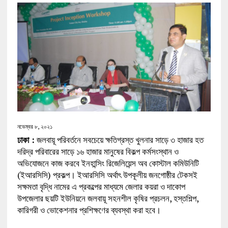
নভেম্বর ৮, ২০২১
ঢাকা :
জলবায়ূ পরিবর্তনে সবচেয়ে ক্ষতিগ্রস্ত খুলনার সাড়ে ৩ হাজার হত
দরিদ্র পরিবারের সাড়ে ১৬ হাজার মানুষের বিকল্প কর্মসংস্থান ও
অভিযোজনে কাজ করবে ইনহান্সিং রিজেলিয়েন্স অব কোস্টাল কমিউনিটি
(ইআরসিসি) প্রকল্প। ইআরসিসি অর্থাৎ উপকূলীয় জনগোষ্ঠীর টেকসই
সক্ষমতা বৃদ্ধি নামের এ প্রকল্পের মাধ্যমে জেলার কয়রা ও দাকোপ
উপজেলার ছয়টি ইউনিয়নে জলবায়ূ সহনশীল কৃষির প্রচলন, হস্তশিল্প,
কারিগরী ও ভোকেশনার প্রশিক্ষণের ব্যবস্থা করা হবে।