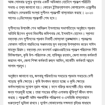
আজ সোমবার দুপুরে খুলনার একটি অভিজাত হোটেলে প্রকল্প পরিচিতি
সভায় এ তথ্য জানানো হয়। কোরেন ইন্টারন্যাশনাল কোপারেশস এজেন্সীর
অর্থায়নে বেসরকারি সংস্থা সুশীলন প্রকল্পটি বাস্তবায়ন করছে। ২০২৩
সালের ৩১ডিসেম্বর প্রকল্পটি শেষ হবে।
সুশীলনের উপদেষ্টা শেখ আমিরুল ইসলামের সভাপতিত্বে অনুষ্ঠানে প্রধান
অতিথি ছিলেন খুলনা বিভাগীয় কমিশনার মো. ইসমাইল হোসেন। স্বাগত
বক্তব্য দেন সুশীলনের প্রধান নিবার্হী মোস্তফা নুরুজ্জামান। প্রকল্পের
ফোকাল শাহিনা পারভিনের সঞ্চালনায় মূল বক্তব্য উপস্থাপন করেন সাঈদ
মাহমুদ রিয়াদ। বক্তব্য দেন কনসার্ন ওয়াল্ডওয়াইডের প্রকল্প পরিচালক গিটা
ফিটজগারল, কৃষি উপ-পরিচালক মো. হাফিজুর রহমান, জেলা মৎস্য কর্মকর্তা
জয়দেব পাল, জেলা শিক্ষা কর্মকর্তা রুহুল আমিন, মার্কেটিং কর্মকর্তা আব্দুস
সালাম প্রমুখ।
অনুষ্ঠানে জানানো হয়, জলবায়ূ পরিবর্তনের সবচেয়ে প্রভাব সবচেয়ে বেশী
পড়েছে কৃষি ক্ষেত্রে। কৃষি উৎপাদন ব্যহত হচ্ছে ও কৃষি ক্ষেত্রে
কর্মসংস্থানের সুযোগ হ্রাস পাচ্ছে। ফলে দরিদ্র জনগোষ্ঠী বেঁচে থাকার
জন্য শহরমুখী হচ্ছে। তারা শহরের বস্তি এলাকায় ঝুঁকিপূর্ণ জীবন যাপন
করছে। প্রকল্পটি অষ্টম পঞ্চবার্ষিক পরিকল্পনা ও এসডিজি বাস্তবায়নে
গুরুত্বপূর্ণ ভূমিকা রাখবে। দূর্যোগ মোকাবেলায় সক্ষমতা বৃদ্ধির মাধ্যমে