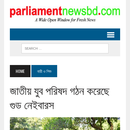
HOME
নারী ও শিশু
জাতীয় যুব পরিষদ গঠন করেছে
গুড নেইবারস