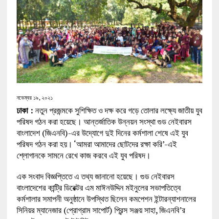
নভেম্বর ১৯, ২০২১
ঢাকা :
নতুন প্রজন্মকে সুশিক্ষিত ও দক্ষ করে গড়ে তোলার লক্ষ্যে জাতীয় যুব
পরিষদ গঠন করা হয়েছে। আন্তর্জাতিক উন্নয়ন সংস্থা গুড নেইবারস
বাংলাদেশ (জিএনবি)-এর উদ্যোগে দুই দিনের কর্মশালা শেষে এই যুব
পরিষদ গঠন করা হয়। ‘আমরা আমাদের ছোটদের রক্ষা করি’-এই
শ্লোগানকে সামনে রেখে কাজ করবে এই যুব পরিষদ।
এক সংবাদ বিজ্ঞপ্তিতে এ তথ্য জানানো হয়েছে। গুড নেইবারস
বাংলাদেশের কান্ট্রি ডিরেক্টর এম মাঈনউদ্দিন মইনুলের সভাপতিত্বে
কর্মশালার সমাপনী অনুষ্ঠানে উপস্থিত ছিলেন কমপেশন ইন্টারন্যাশনালের
সিনিয়র ম্যানেজার (প্রোগ্রাম সাপোর্ট) প্রিন্স সঞ্জয় সাহা, জিএনবি’র