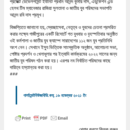
প্রজেক্ট ডেভেলপমেন্ট ইউনিট প্রধান আনন্দ কুমার দাস, এডুকেশন এন্ড
হেলথ টিম ম্যানেজার রাজিয়া সুলতানা ও জাতীয় যুব পরিষদের সভাপতি
আনন্দ রবি দাস প্রমূখ।
বিজ্ঞপ্তিতে জানানো হয়, স্বেচ্ছাসেবা, নেতৃত্ব ও যুবদের চেতনা প্রসরিত
করার লক্ষ্যে গাজীপুরের একটি রিসোর্টে গত বুধবার ও বৃহস্পতিবার অনুষ্ঠিত
ওই কর্মশালা ও জাতীয় যুব ক্যাম্পে সারাদেশের ১১২ জন যুব প্রতিনিধি
অংশ নেন। সেখানে ইস্যু ভিত্তিক সাংস্কৃতিক অনুষ্ঠান, আলোচনা সভা,
পোষ্টার প্রদর্শন ও খেলাধূলার পর ইত্যাদি কার্যক্রমের ২০২২ সালের জন্য
জাতীয় যুব পরিষদ গঠন করা হয়। এরপর নব নির্বাচিত পরিষদের কাছে
দায়িত্ব হস্তান্তর করা হয়।
###
পার্লামেন্টনিউজবিডি.কম, ১৯ নভেম্বর ২০২১ ইং
শেয়ার করতে ক্লিক করুন