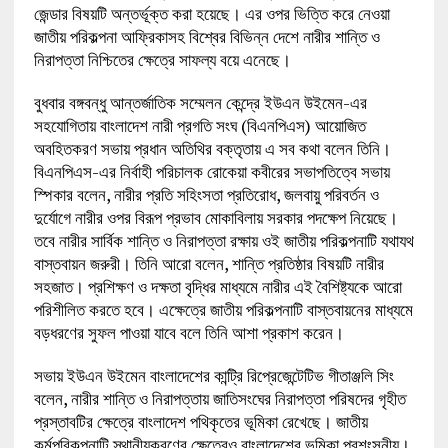
জেন্ডার বিষয়টি অন্তর্ভূক্ত করা হয়েছে। এর ওপর ভিত্তি করে নেওয়া
জাতীয় পরিকল্পনা আফ্রিকাসহ বিশ্বের বিভিন্ন দেশে নারীর শান্তি ও
নিরাপত্তা নিশ্চিতের ক্ষেত্রে সাফল্য বয়ে এনেছে।
বুধবার বঙ্গবন্ধু আন্তর্জাতিক সম্মেলন কেন্দ্রে ইউএন উইমেন-এর
সহযোগিতায় বাংলাদেশ নারী প্রগতি সংঘ (বিএনপিএস) আয়োজিত
অবহিতকরণ সভায় প্রধান অতিথির বক্তৃতায় এ সব কথা বলেন তিনি।
বিএনপিএস-এর নির্বাহী পরিচালক রোকেয়া কবীরের সভাপতিত্বে সভায়
স্পিকার বলেন, নারীর প্রতি সহিংসতা প্রতিরোধ, জলবায়ু পরিবর্তন ও
দুর্যোগে নারীর ওপর বিরূপ প্রভাব মোকাবিলায় সরকার পদক্ষেপ নিয়েছে।
তবে নারীর সার্বিক শান্তি ও নিরাপত্তা রক্ষায় ওই জাতীয় পরিকল্পনাটি যথাযথ
বাস্তবায়ন জরুরী। তিনি আরো বলেন, শান্তি প্রতিষ্ঠার বিষয়টি নারীর
সহজাত। প্রশিক্ষণ ও দক্ষতা বৃদ্ধির মাধ্যমে নারীর এই বৈশিষ্ট্যকে আরো
পরিশীলিত করতে হবে। এক্ষেত্রে জাতীয় পরিকল্পনাটি বাস্তবায়নের মাধ্যমে
বড়ধরণের সুফল পাওয়া যাবে বলে তিনি আশা প্রকাশ করেন।
সভায় ইউএন উইমেন বাংলাদেশের কান্ট্রি রিপ্রেজেন্টেটিভ গীতাঞ্জলি সিং
বলেন, নারীর শান্তি ও নিরাপত্তায় জাতিসংঘের নিরাপত্তা পরিষদের গৃহীত
প্রস্তাবটির ক্ষেত্রে বাংলাদেশ পথিকৃতের ভূমিকা রেখেছে। জাতীয়
কর্মপরিকল্পনাটি স্থানীয়করণের ক্ষেত্রেও বাংলাদেশের ভূমিকা প্রশংসনীয়।