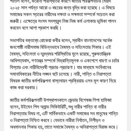
শাতিল বলেন, করোনা পরিস্থিতির কারণে জাতীয় পরিকল্পনাটির মেয়াদ
২০২৫ সাল পর্যন্ত আরো ৩ বছরের জন্য বৃদ্ধি করা হয়েছে। এ বিষয়ে
সমাজের সকল স্তরের নারীদের দক্ষতা ও সক্ষমতা সম্পর্কে সচেতন করা
জরুরী। এক্ষেত্রে সংসদ সদস্যবৃন্দ নিজ নিজ কর্ম এলাকায় ভূমিকা পালন
করবেন বলে আশা প্রকাশ করছি।
সভাপতির বক্তব্যে রোকেয়া কবীর বলেন, স্বাধীন বাংলাদেশের অর্ধেক
জনগোষ্ঠী নারীসমাজ বিভিন্নভাবে বৈষম্য ও সহিংসতার শিকার। এই
বৈষম্য, সহিংসতা ও দ্বন্দ্বময় পরিস্থিতির মূলে রয়েছে, পুরুষতান্ত্রিক
আধিপত্যবাদ, গণতন্ত্র সম্পর্কে বিভ্রান্তিমূলক ও একপেশে ধারণা ও চর্চার
বিস্তার এবং নারীবিদ্বেষী প্রচার-প্রচারণা। যার মাধ্যমে সংবিধানের
সমানাধিকারের নীতির লঙ্ঘন ঘটে চলেছে। নারী, শান্তি ও নিরাপত্তা
বিষয়ক জাতীয় কর্মপরিকল্পনা বাস্তবায়ন প্রক্রিয়ায় এসব মূল কারণ নিয়ে
কাজ করা দরকার।
জাতীয় কর্মপরিকল্পনাটি উপস্থাপনকালে জেন্ডার বিশেষজ্ঞ শিপা হাফিজা
বলেন, উইমেন পিস অ্যান্ড সিকিউরিটি, শুধু নারীর শান্তি বা নারীর
নিরাপত্তার বিষয় না, এটি সার্বিকভাবে একটি সমাজের সব মানুষের শান্তি
ও নিরাপত্তা নিশ্চিত করবে। যেভাবে নারীরা নির্যাতন, নিপীড়ন ও
অবমাননার শিকার হয়, তাতে সমাজে বৈষম্য ও অনিরাপত্তা বিরাজ করে।