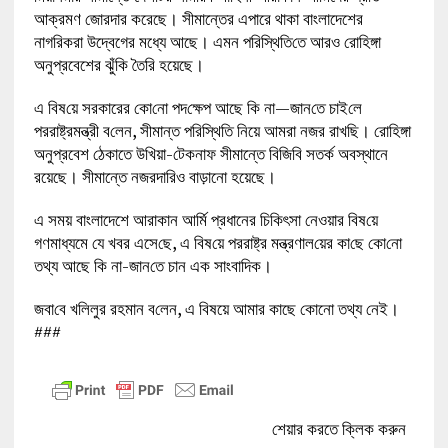
আক্রমণ জোরদার করেছে। সীমান্তের এপারে থাকা বাংলাদেশের
নাগরিকরা উদ্বেগের মধ্যে আছে। এমন প‌রি‌স্থি‌তি‌তে আরও রোহিঙ্গা
অনুপ্রবেশের ঝুঁকি তৈরি হয়েছে।
এ বিষ‌য়ে সরকারের কো‌নো পদ‌ক্ষেপ আছে কি না—জান‌তে চাই‌লে
পররাষ্ট্রমন্ত্রী ব‌লেন, সীমান্ত পরিস্থিতি নিয়ে আমরা নজর রাখছি। রোহিঙ্গা
অনুপ্রবেশ ঠেকাতে উখিয়া-টেকনাফ সীমান্তে বিজিবি সতর্ক অবস্থানে
রয়েছে। সীমান্তে নজরদারিও বাড়ানো হয়েছে।
এ সময় বাংলাদেশে আরাকান আর্মি প্রধানের চিকিৎসা নেওয়ার বিষ‌য়ে
গণমাধ্যমে যে খবর এসে‌ছে, এ বিষ‌য়ে পররাষ্ট্র মন্ত্রণাল‌য়ের কা‌ছে কো‌নো
তথ্য আছে কি না-জান‌তে চান এক সাংবা‌দিক।
জবা‌বে খ‌লিলুর রহমান ব‌লেন, এ বিষয়ে আমার কাছে কোনো তথ্য নেই।
###
শেয়ার করতে ক্লিক করুন