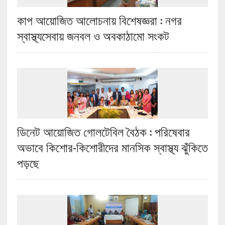
কাপ আয়োজিত আলোচনায় বিশেষজ্ঞরা : নগর
স্বাস্থ্যসেবায় জনবল ও অবকাঠামো সংকট
ডিনেট আয়োজিত গোলটেবিল বৈঠক : পরিষেবার
অভাবে কিশোর-কিশোরীদের মানসিক স্বাস্থ্য ঝুঁকিতে
পড়ছে