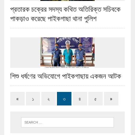
প্রতারক চক্রের সদস্য কথিত অতিরিক্ত সচিবকে
পাকড়াও করেছে পাইকগাছা থানা পুলিশ
শিশু ধর্ষণের অভিযোগে পাইকগাছায় একজন আটক
«
১
২
৩
৪
৫
»