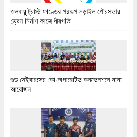
জলবায়ু ট্রাস্ট ফাণ্ডের প্রকল্প নড়াইল পৌরসভার
ড্রেন নির্মাণ কাজে ধীরগতি
গুড নেইবারসের কো-অপারেটিভ কনভেনশনে নানা
আয়োজন